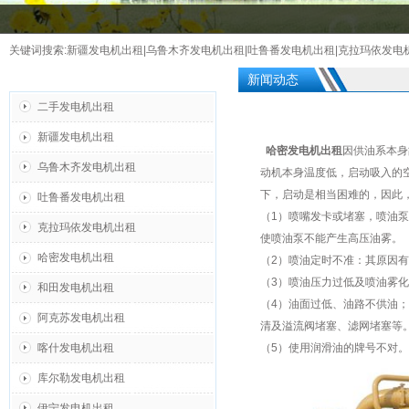
关键词搜索:
新疆发电机出租
|
乌鲁木齐发电机出租
|
吐鲁番发电机出租
|
克拉玛依发电
产品分类
新闻动态
二手发电机出租
新疆发电机出租
哈密发电机出租
因供油系本身
乌鲁木齐发电机出租
动机本身温度低，启动吸入的
下，启动是相当困难的，因此
吐鲁番发电机出租
（1）喷嘴发卡或堵塞，喷油
克拉玛依发电机出租
使喷油泵不能产生高压油
哈密发电机出租
（2）喷油定时不准：其原因
（3）喷油压力过低及喷油雾
和田发电机出租
（4）油面过低、油路不供油
阿克苏发电机出租
清及溢流阀堵塞、滤网堵
喀什发电机出租
（5）使用润滑油的牌号不
库尔勒发电机出租
伊宁发电机出租