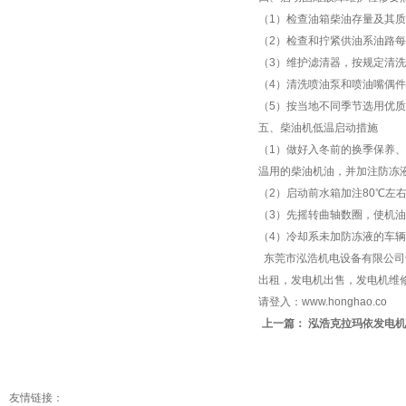
（1）检查油箱柴油存量及其
（2）检查和拧紧供油系油
（3）维护滤清器，按规定
（4）清洗喷油泵和喷油嘴
（5）按当地不同季节选用
五、柴油机低温启动措施
（1）做好入冬前的换季保养
温用的柴油机油，并加注防
（2）启动前水箱加注80℃
（3）先摇转曲轴数圈，使
（4）冷却系未加防冻液的车
东莞市泓浩机电设备有限公司专业
出租，发电机出售，发电机维修
请登入：
www.honghao.co
上一篇：
泓浩克拉玛依发电机
友情链接：