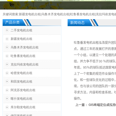
关键词搜索:
新疆发电机出租
|
乌鲁木齐发电机出租
|
吐鲁番发电机出租
|
克拉玛依发电
产品分类
新闻动态
二手发电机出租
新疆发电机出租
吐鲁番发电机出租
泓浩提升团
乌鲁木齐发电机出租
点
，
通过
三年
的发展
打开
的意
一个小组
，
以
建立一个
处理
的
吐鲁番发电机出租
组
，
并
力争
不低于30
％的球队
克拉玛依发电机出租
年底
，
95
％的球队
抵达
国家电
哈密发电机出租
上了
一个密集的
规范
作业操作
化
，
和一些
球队
优化
的
过程
中
和田发电机出租
境
，
也
与该公司
的团队
的
一部
阿克苏发电机出租
寻求
方法
，内容和
检查
系统
，
喀什发电机出租
操作
。
上一篇：
GIS终端定位成泓
库尔勒发电机出租
伊宁发电机出租