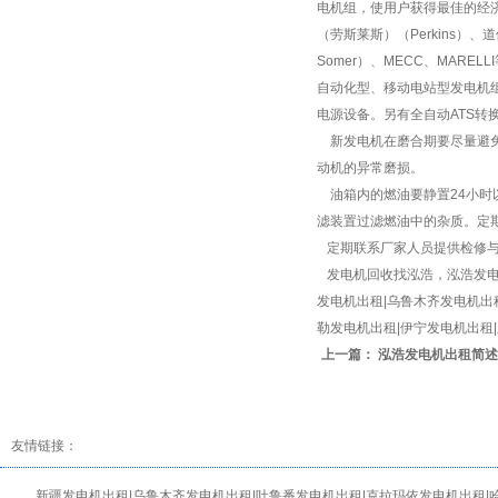
电机组，使用户获得最佳的经济
（劳斯莱斯）（Perkins）、道
Somer）、MECC、MARE
自动化型、移动电站型发电机
电源设备。另有全自动ATS转
新发电机在磨合期要尽量避免
动机的异常磨损。
油箱内的燃油要静置24小时
滤装置过滤燃油中的杂质。定
定期联系厂家人员提供检修与
发电机回收找泓浩，泓浩发电机价
发电机出租|乌鲁木齐发电机出
勒发电机出租|伊宁发电机出租
上一篇：
泓浩发电机出租简述
友情链接：
新疆发电机出租|乌鲁木齐发电机出租|吐鲁番发电机出租|克拉玛依发电机出租|